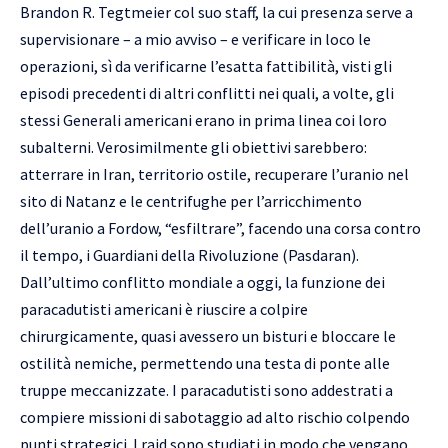
Brandon R. Tegtmeier col suo staff, la cui presenza serve a
supervisionare – a mio avviso – e verificare in loco le
operazioni, sì da verificarne l’esatta fattibilità, visti gli
episodi precedenti di altri conflitti nei quali, a volte, gli
stessi Generali americani erano in prima linea coi loro
subalterni. Verosimilmente gli obiettivi sarebbero:
atterrare in Iran, territorio ostile, recuperare l’uranio nel
sito di Natanz e le centrifughe per l’arricchimento
dell’uranio a Fordow, “esfiltrare”, facendo una corsa contro
il tempo, i Guardiani della Rivoluzione (Pasdaran).
Dall’ultimo conflitto mondiale a oggi, la funzione dei
paracadutisti americani è riuscire a colpire
chirurgicamente, quasi avessero un bisturi e bloccare le
ostilità nemiche, permettendo una testa di ponte alle
truppe meccanizzate. I paracadutisti sono addestrati a
compiere missioni di sabotaggio ad alto rischio colpendo
punti strategici. I raid sono studiati in modo che vengano