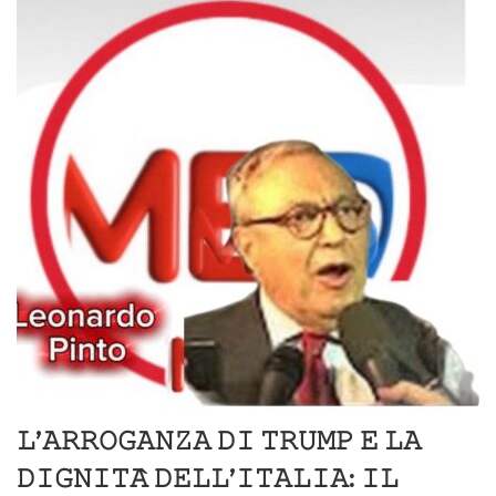
𝙻’𝙰𝚁𝚁𝙾𝙶𝙰𝙽𝚉𝙰 𝙳𝙸 𝚃𝚁𝚄𝙼𝙿 𝙴 𝙻𝙰
𝙳𝙸𝙶𝙽𝙸𝚃𝙰̀ 𝙳𝙴𝙻𝙻’𝙸𝚃𝙰𝙻𝙸𝙰: 𝙸𝙻