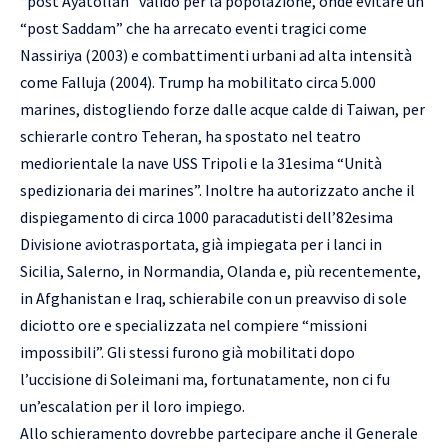
“post Ayatollah” valido per la popolazione, onde evitare un
“post Saddam” che ha arrecato eventi tragici come
Nassiriya (2003) e combattimenti urbani ad alta intensità
come Falluja (2004). Trump ha mobilitato circa 5.000
marines, distogliendo forze dalle acque calde di Taiwan, per
schierarle contro Teheran, ha spostato nel teatro
mediorientale la nave USS Tripoli e la 31esima “Unità
spedizionaria dei marines”. Inoltre ha autorizzato anche il
dispiegamento di circa 1000 paracadutisti dell’82esima
Divisione aviotrasportata, già impiegata per i lanci in
Sicilia, Salerno, in Normandia, Olanda e, più recentemente,
in Afghanistan e Iraq, schierabile con un preavviso di sole
diciotto ore e specializzata nel compiere “missioni
impossibili”. Gli stessi furono già mobilitati dopo
l’uccisione di Soleimani ma, fortunatamente, non ci fu
un’escalation per il loro impiego.
Allo schieramento dovrebbe partecipare anche il Generale