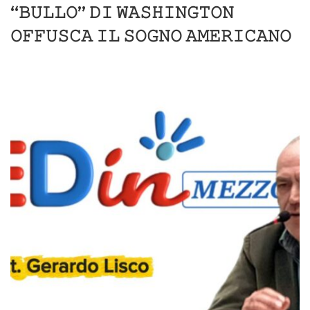
“𝙱𝚄𝙻𝙻𝙾” 𝙳𝙸 𝚆𝙰𝚂𝙷𝙸𝙽𝙶𝚃𝙾𝙽
𝙾𝙵𝙵𝚄𝚂𝙲𝙰 𝙸𝙻 𝚂𝙾𝙶𝙽𝙾 𝙰𝙼𝙴𝚁𝙸𝙲𝙰𝙽𝙾