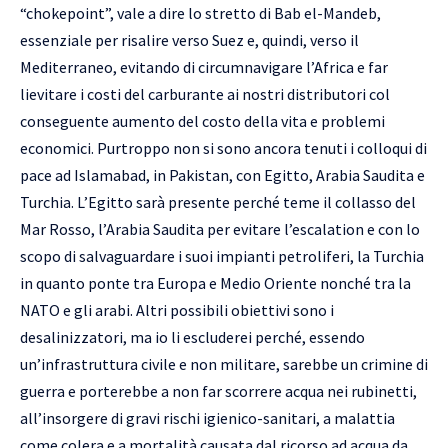
“chokepoint”, vale a dire lo stretto di Bab el-Mandeb,
essenziale per risalire verso Suez e, quindi, verso il
Mediterraneo, evitando di circumnavigare l’Africa e far
lievitare i costi del carburante ai nostri distributori col
conseguente aumento del costo della vita e problemi
economici. Purtroppo non si sono ancora tenuti i colloqui di
pace ad Islamabad, in Pakistan, con Egitto, Arabia Saudita e
Turchia. L’Egitto sarà presente perché teme il collasso del
Mar Rosso, l’Arabia Saudita per evitare l’escalation e con lo
scopo di salvaguardare i suoi impianti petroliferi, la Turchia
in quanto ponte tra Europa e Medio Oriente nonché tra la
NATO e gli arabi. Altri possibili obiettivi sono i
desalinizzatori, ma io li escluderei perché, essendo
un’infrastruttura civile e non militare, sarebbe un crimine di
guerra e porterebbe a non far scorrere acqua nei rubinetti,
all’insorgere di gravi rischi igienico-sanitari, a malattia
come colera e a mortalità causata dal ricorso ad acqua da