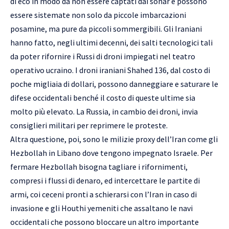
di eco in modo da non essere captati dai sonar e possono
essere sistemate non solo da piccole imbarcazioni
posamine, ma pure da piccoli sommergibili. Gli Iraniani
hanno fatto, negli ultimi decenni, dei salti tecnologici tali
da poter rifornire i Russi di droni impiegati nel teatro
operativo ucraino. I droni iraniani Shahed 136, dal costo di
poche migliaia di dollari, possono danneggiare e saturare le
difese occidentali benché il costo di queste ultime sia
molto più elevato. La Russia, in cambio dei droni, invia
consiglieri militari per reprimere le proteste.
Altra questione, poi, sono le milizie proxy dell’Iran come gli
Hezbollah in Libano dove tengono impegnato Israele. Per
fermare Hezbollah bisogna tagliare i rifornimenti,
compresi i flussi di denaro, ed intercettare le partite di
armi, coi ceceni pronti a schierarsi con l’Iran in caso di
invasione e gli Houthi yemeniti che assaltano le navi
occidentali che possono bloccare un altro importante