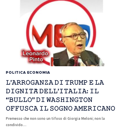
POLITICA ECONOMIA
𝙻’𝙰𝚁𝚁𝙾𝙶𝙰𝙽𝚉𝙰 𝙳𝙸 𝚃𝚁𝚄𝙼𝙿 𝙴 𝙻𝙰
𝙳𝙸𝙶𝙽𝙸𝚃𝙰̀ 𝙳𝙴𝙻𝙻’𝙸𝚃𝙰𝙻𝙸𝙰: 𝙸𝙻
“𝙱𝚄𝙻𝙻𝙾” 𝙳𝙸 𝚆𝙰𝚂𝙷𝙸𝙽𝙶𝚃𝙾𝙽
𝙾𝙵𝙵𝚄𝚂𝙲𝙰 𝙸𝙻 𝚂𝙾𝙶𝙽𝙾 𝙰𝙼𝙴𝚁𝙸𝙲𝙰𝙽𝙾
Premesso che non sono un tifoso di Giorgia Meloni; non la
condivido…