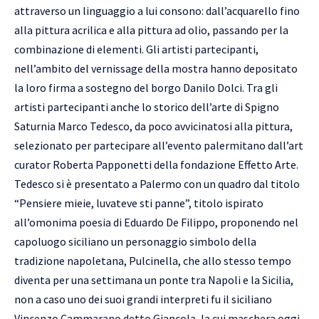
attraverso un linguaggio a lui consono: dall’acquarello fino
alla pittura acrilica e alla pittura ad olio, passando per la
combinazione di elementi. Gli artisti partecipanti,
nell’ambito del vernissage della mostra hanno depositato
la loro firma a sostegno del borgo Danilo Dolci. Tra gli
artisti partecipanti anche lo storico dell’arte di Spigno
Saturnia Marco Tedesco, da poco avvicinatosi alla pittura,
selezionato per partecipare all’evento palermitano dall’art
curator Roberta Papponetti della fondazione Effetto Arte.
Tedesco si è presentato a Palermo con un quadro dal titolo
“Pensiere mieie, luvateve sti panne”, titolo ispirato
all’omonima poesia di Eduardo De Filippo, proponendo nel
capoluogo siciliano un personaggio simbolo della
tradizione napoletana, Pulcinella, che allo stesso tempo
diventa per una settimana un ponte tra Napoli e la Sicilia,
non a caso uno dei suoi grandi interpreti fu il siciliano
Vincenzo Cammarano detto Giancola, la cui maschera oggi