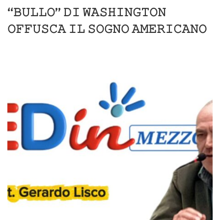
“𝙱𝚄𝙻𝙻𝙾” 𝙳𝙸 𝚆𝙰𝚂𝙷𝙸𝙽𝙶𝚃𝙾𝙽
𝙾𝙵𝙵𝚄𝚂𝙲𝙰 𝙸𝙻 𝚂𝙾𝙶𝙽𝙾 𝙰𝙼𝙴𝚁𝙸𝙲𝙰𝙽𝙾