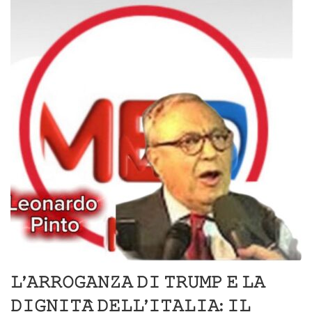
𝙻’𝙰𝚁𝚁𝙾𝙶𝙰𝙽𝚉𝙰 𝙳𝙸 𝚃𝚁𝚄𝙼𝙿 𝙴 𝙻𝙰
𝙳𝙸𝙶𝙽𝙸𝚃𝙰̀ 𝙳𝙴𝙻𝙻’𝙸𝚃𝙰𝙻𝙸𝙰: 𝙸𝙻