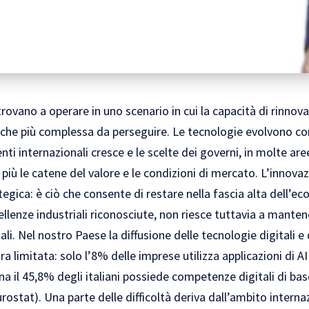
trovano a operare in uno scenario in cui la capacità di rinnova
che più complessa da perseguire. Le tecnologie evolvono con
nti internazionali cresce e le scelte dei governi, in molte ar
più le catene del valore e le condizioni di mercato. L’innova
egica: è ciò che consente di restare nella fascia alta dell’ec
llenze industriali riconosciute, non riesce tuttavia a mantene
ali. Nel nostro Paese la diffusione delle tecnologie digitali e 
ora limitata: solo l’8% delle imprese utilizza applicazioni di
a il 45,8% degli italiani possiede competenze digitali di ba
rostat). Una parte delle difficoltà deriva dall’ambito intern