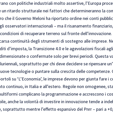
ano con politiche industriali molto assertive, l’Europa proc
e un ritardo strutturale nei fattori che determineranno la com
o che il Governo Meloni ha riportato ordine nei conti pubblici
li osservatori internazionali – ma il risanamento finanziario
 condizioni di recuperare terreno sul fronte dell’innovazione.
carsa continuità degli strumenti di sostegno alle imprese. Ne
iti d’imposta, la Transizione 4.0 e le agevolazioni fiscali ag
idimensionate o confermate solo per brevi periodi. Questa vari
pluriennali, soprattutto per chi deve decidere se ripensare un’
nuove tecnologie o puntare sulla crescita delle competenze.
ortoli su ‘L’Economia’, le imprese devono per giunta fare i 
 continuo, in Italia e all’estero. Regole non omogenee, sta
 multiformi complicano la programmazione e accrescono i cos
le, anche la volontà di investire in innovazione tende a indeb
e, soprattutto mentre l’effetto espansivo del Pnrr – pari a +0,