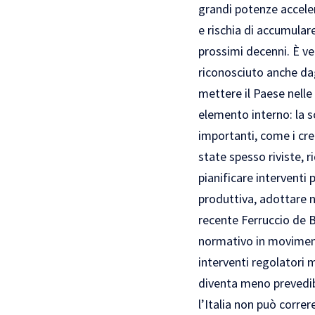
grandi potenze acceler
e rischia di accumular
prossimi decenni. È ver
riconosciuto anche dag
mettere il Paese nelle
elemento interno: la s
importanti, come i cred
state spesso riviste, r
pianificare interventi 
produttiva, adottare 
recente Ferruccio de B
normativo in movimento
interventi regolatori
diventa meno prevedibi
l’Italia non può correr