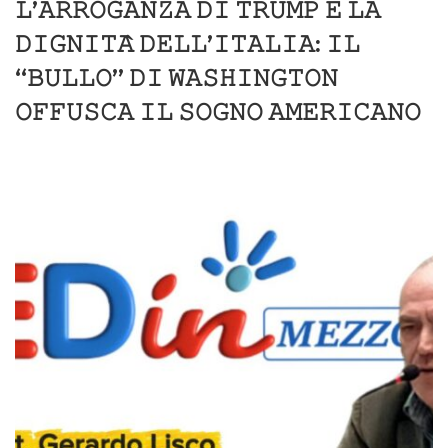
𝙻’𝙰𝚁𝚁𝙾𝙶𝙰𝙽𝚉𝙰 𝙳𝙸 𝚃𝚁𝚄𝙼𝙿 𝙴 𝙻𝙰
𝙳𝙸𝙶𝙽𝙸𝚃𝙰̀ 𝙳𝙴𝙻𝙻’𝙸𝚃𝙰𝙻𝙸𝙰: 𝙸𝙻
“𝙱𝚄𝙻𝙻𝙾” 𝙳𝙸 𝚆𝙰𝚂𝙷𝙸𝙽𝙶𝚃𝙾𝙽
𝙾𝙵𝙵𝚄𝚂𝙲𝙰 𝙸𝙻 𝚂𝙾𝙶𝙽𝙾 𝙰𝙼𝙴𝚁𝙸𝙲𝙰𝙽𝙾