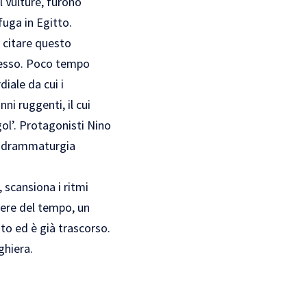
 Vulture, furono
fuga in Egitto.
e citare questo
stesso. Poco tempo
iale da cui i
nni ruggenti, il cui
ol’. Protagonisti Nino
na drammaturgia
 scansiona i ritmi
rrere del tempo, un
to ed è già trascorso.
ghiera.