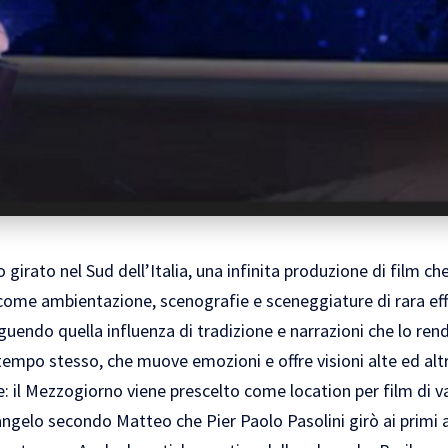
irato nel Sud dell’Italia, una infinita produzione di film che 
come ambientazione, scenografie e sceneggiature di rara eff
guendo quella influenza di tradizione e narrazioni che lo re
tempo stesso, che muove emozioni e offre visioni alte ed alt
: il Mezzogiorno viene prescelto come location per film di v
ngelo secondo Matteo che Pier Paolo Pasolini girò ai primi a